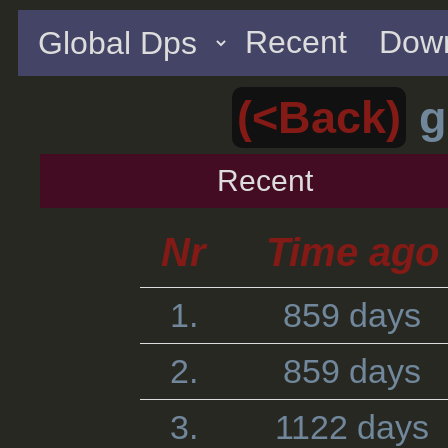
Recent
Down
(<Back)
g
Recent
Nr
Time ago
1.
859 days
2.
859 days
3.
1122 days